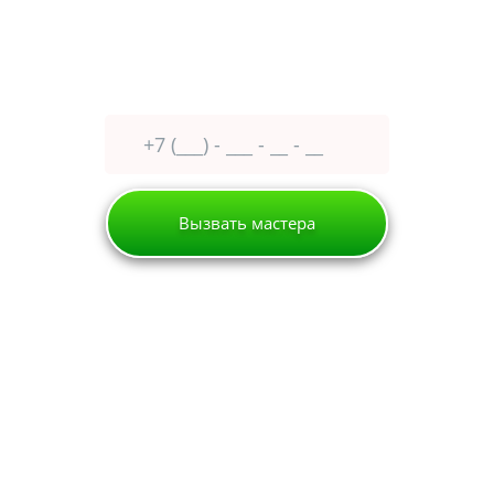
Оставьте заявку сейчас
получите
30% скидку
Вызвать мастера
Митино
Кофемашина
Redber
РЕМОНТ КОФЕМАШИН
REDBER