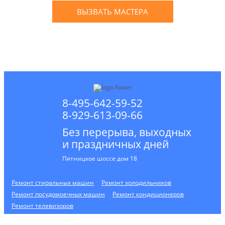
ВЫЗВАТЬ МАСТЕРА
Оставьте заявку
и мы Вам перезвоним
* в случае ремонта
8-495-642-59-52
8-929-613-09-66
Без перерыва, выходных
и праздничных дней
Пятницкое шоссе дом 18
Ремонт стиральных машин
Ремонт холодильников
Ремонт посудомоечных машин
Ремонт кондиционеров
Ремонт телевизоров