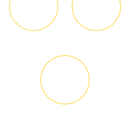
ДИАГНОСТИКА
ОПЛАТА
И РЕМОНТ
РАБОТЫ
Диагностика БЕСПЛАТНО *
Оплатить можно наличными
или банковской картой
ГАРАНТИЙНОЕ
ОБСЛУЖИ-
ВАНИЕ
Письменное оформление
БЕСПЛАТНЫХ гарантийных
обязательств до 3х лет