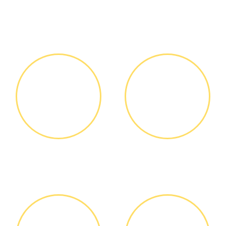
Как мы работаем
ЗВОНОК ИЛИ
ВЫЕЗД
ЗАЯВКА НА
МАСТЕРА
САЙТЕ
Вы узнаете точную
Выезд мастера БЕСПЛАТНО *
стоимость ремонта по
телефону, никаких переплат
и скрытых платежей