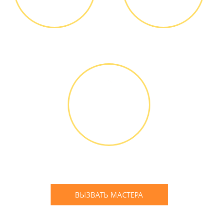
Диагностика БЕСПЛАТНО *
Оплатить можно наличными
или банковской картой
ГАРАНТИЙНОЕ
ОБСЛУЖИ-
ВАНИЕ
Письменное оформление
БЕСПЛАТНЫХ гарантийных
обязательств до 3х лет
ВЫЗВАТЬ МАСТЕРА
Оставьте заявку
и мы Вам перезвоним