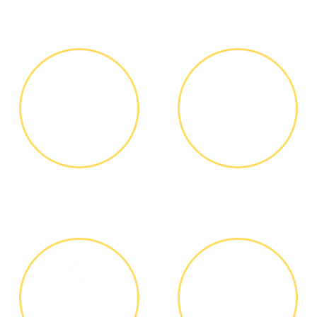
ЗВОНОК ИЛИ
ВЫЕЗД
ЗАЯВКА НА
МАСТЕРА
САЙТЕ
Вы узнаете точную
Выезд мастера БЕСПЛАТНО *
стоимость ремонта по
телефону, никаких переплат
и скрытых платежей
ДИАГНОСТИКА
ОПЛАТА
И РЕМОНТ
РАБОТЫ