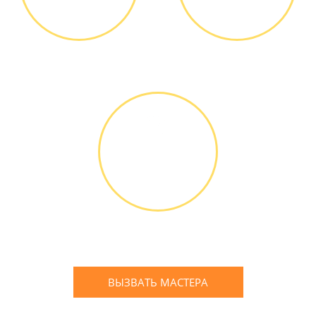
Диагностика БЕСПЛАТНО *
Оплатить можно наличными
или банковской картой
ГАРАНТИЙНОЕ
ОБСЛУЖИ-
ВАНИЕ
Письменное оформление
БЕСПЛАТНЫХ гарантийных
обязательств до 3х лет
ВЫЗВАТЬ МАСТЕРА
Оставьте заявку
и мы Вам перезвоним