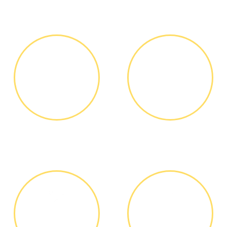
ЗВОНОК ИЛИ
ВЫЕЗД
ЗАЯВКА НА
МАСТЕРА
САЙТЕ
Вы узнаете точную
Выезд мастера БЕСПЛАТНО *
стоимость ремонта по
телефону, никаких переплат
и скрытых платежей
ДИАГНОСТИКА
ОПЛАТА
И РЕМОНТ
РАБОТЫ