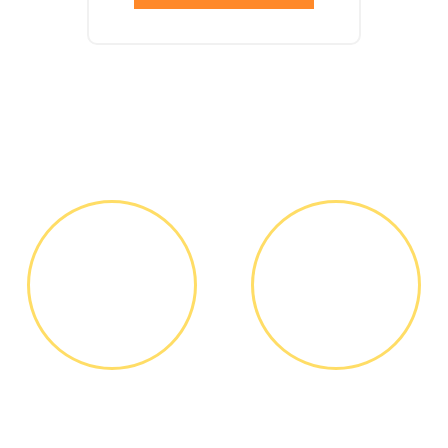
Как мы работаем
ЗВОНОК ИЛИ
ВЫЕЗД
ЗАЯВКА НА
МАСТЕРА
САЙТЕ
Вы узнаете точную
Выезд мастера БЕСПЛАТНО *
стоимость ремонта по
телефону, никаких переплат
и скрытых платежей